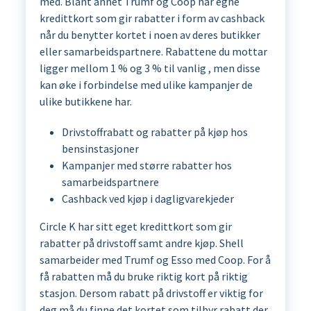
med. Blant annet Trumf og Coop har egne
kredittkort som gir rabatter i form av cashback
når du benytter kortet i noen av deres butikker
eller samarbeidspartnere. Rabattene du mottar
ligger mellom 1 % og 3 % til vanlig , men disse
kan øke i forbindelse med ulike kampanjer de
ulike butikkene har.
Drivstoffrabatt og rabatter på kjøp hos
bensinstasjoner
Kampanjer med større rabatter hos
samarbeidspartnere
Cashback ved kjøp i dagligvarekjeder
Circle K har sitt eget kredittkort som gir
rabatter på drivstoff samt andre kjøp. Shell
samarbeider med Trumf og Esso med Coop. For å
få rabatten må du bruke riktig kort på riktig
stasjon. Dersom rabatt på drivstoff er viktig for
deg må du finne det kortet som tilbyr rabatt der